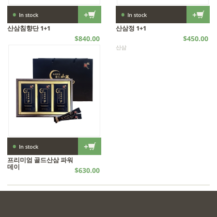
•
•
+
+
In stock
In stock
산삼침향단 1+1
산삼정 1+1
$840.00
$450.00
산삼
산삼
•
+
In stock
프리미엄 골드산삼 파워
데이
$630.00
엑기스 | 산삼