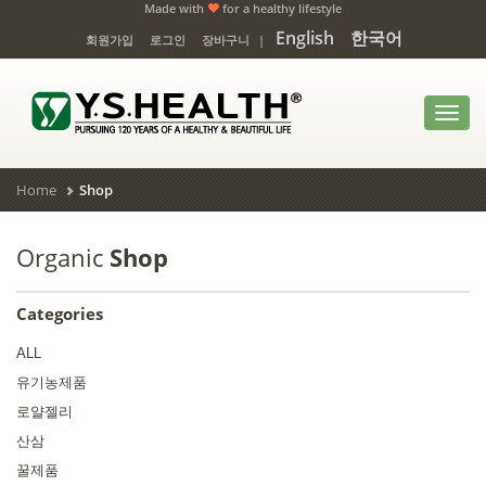
Made with
for a healthy lifestyle
English
한국어
회원가입
로그인
장바구니
|
Toggl
navig
Home
Shop
Organic
Shop
Categories
ALL
유기농제품
로얄젤리
산삼
꿀제품