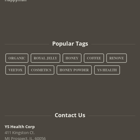
Popular Tags
ORGANIC
ROYAL JELLY
HONEY
COFFEE
RENOVE
VEETOX
COSMETICS
HONEY POWDER
YS HEALTH
Contact Us
YS Health Corp
411 Kingston Ct.
Mt Prospect, IL, 60056