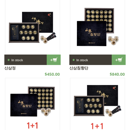
산삼
산삼
•
•
+
+
In stock
In stock
산삼정
산삼침향단
$450.00
$840.00
산삼
산삼